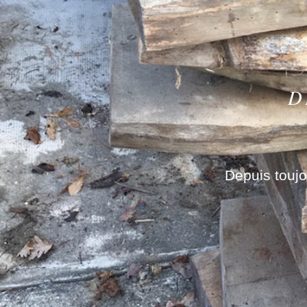
D
Depuis touj