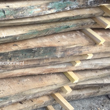
ON
onctionnent…