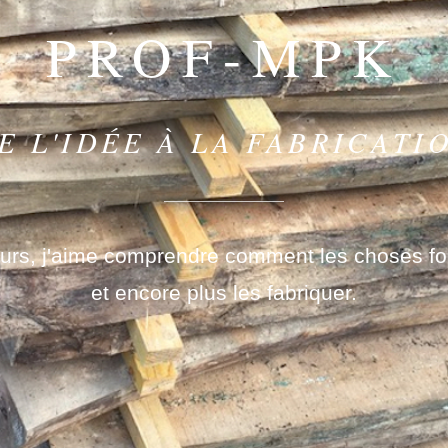
PROF-MPK
E L'IDÉE À LA FABRICATI
ours, j'aime comprendre comment les choses f
et encore plus les fabriquer.